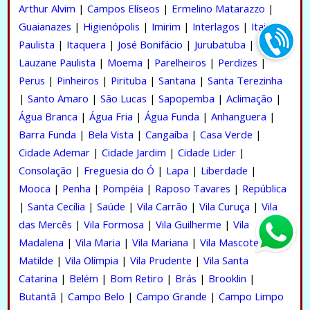
Arthur Alvim
|
Campos Elíseos
|
Ermelino Matarazzo
|
Guaianazes
|
Higienópolis
|
Imirim
|
Interlagos
|
Itaim
Paulista
|
Itaquera
|
José Bonifácio
|
Jurubatuba
|
Lauzane Paulista
|
Moema
|
Parelheiros
|
Perdizes
|
Perus
|
Pinheiros
|
Pirituba
|
Santana
|
Santa Terezinha
|
Santo Amaro
|
São Lucas
|
Sapopemba
|
Aclimação
|
Água Branca
|
Água Fria
|
Água Funda
|
Anhanguera
|
Barra Funda
|
Bela Vista
|
Cangaíba
|
Casa Verde
|
Cidade Ademar
|
Cidade Jardim
|
Cidade Lider
|
Consolação
|
Freguesia do Ó
|
Lapa
|
Liberdade
|
Mooca
|
Penha
|
Pompéia
|
Raposo Tavares
|
República
|
Santa Cecília
|
Saúde
|
Vila Carrão
|
Vila Curuça
|
Vila
das Mercês
|
Vila Formosa
|
Vila Guilherme
|
Vila
Madalena
|
Vila Maria
|
Vila Mariana
|
Vila Mascote
|
Vila
Matilde
|
Vila Olímpia
|
Vila Prudente
|
Vila Santa
Catarina
|
Belém
|
Bom Retiro
|
Brás
|
Brooklin
|
Butantã
|
Campo Belo
|
Campo Grande
|
Campo Limpo