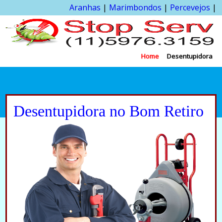
Aranhas
|
Marimbondos
|
Percevejos
|
Home
Desentupidora
Desentupidora no Bom Retiro