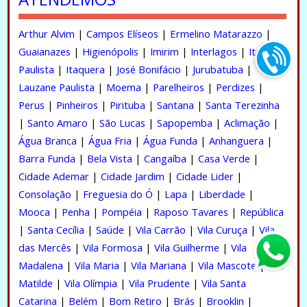
Arthur Alvim
|
Campos Elíseos
|
Ermelino Matarazzo
|
Guaianazes
|
Higienópolis
|
Imirim
|
Interlagos
|
Itaim
Paulista
|
Itaquera
|
José Bonifácio
|
Jurubatuba
|
Lauzane Paulista
|
Moema
|
Parelheiros
|
Perdizes
|
Perus
|
Pinheiros
|
Pirituba
|
Santana
|
Santa Terezinha
|
Santo Amaro
|
São Lucas
|
Sapopemba
|
Aclimação
|
Água Branca
|
Água Fria
|
Água Funda
|
Anhanguera
|
Barra Funda
|
Bela Vista
|
Cangaíba
|
Casa Verde
|
Cidade Ademar
|
Cidade Jardim
|
Cidade Lider
|
Consolação
|
Freguesia do Ó
|
Lapa
|
Liberdade
|
Mooca
|
Penha
|
Pompéia
|
Raposo Tavares
|
República
|
Santa Cecília
|
Saúde
|
Vila Carrão
|
Vila Curuça
|
Vila
das Mercês
|
Vila Formosa
|
Vila Guilherme
|
Vila
Madalena
|
Vila Maria
|
Vila Mariana
|
Vila Mascote
|
Vila
Matilde
|
Vila Olímpia
|
Vila Prudente
|
Vila Santa
Catarina
|
Belém
|
Bom Retiro
|
Brás
|
Brooklin
|